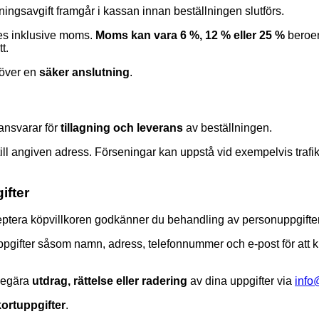
ningsavgift framgår i kassan innan beställningen slutförs.
ges inklusive moms.
Moms kan vara 6 %, 12 % eller 25 %
beroe
t.
 över en
säker anslutning
.
ansvarar för
tillagning och leverans
av beställningen.
ill angiven adress. Förseningar kan uppstå vid exempelvis trafik
.
ifter
ptera köpvillkoren godkänner du behandling av personuppgifter
ppgifter såsom namn, adress, telefonnummer och e-post för att 
 begära
utdrag, rättelse eller radering
av dina uppgifter via
info
kortuppgifter
.