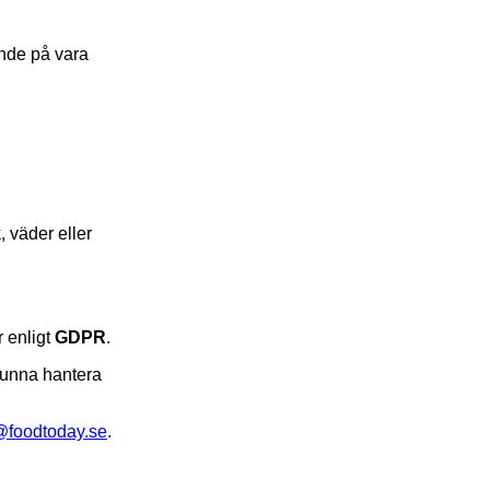
nde på vara
, väder eller
 enligt
GDPR
.
kunna hantera
@foodtoday.se
.