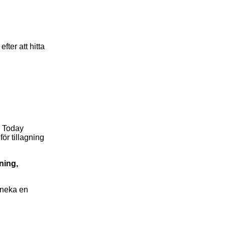
fter att hitta
 Today
ör tillagning
ning,
t neka en