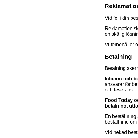
Reklamatio
Vid fel i din b
Reklamation ska
en skälig lösni
Vi förbehåller 
Betalning
Betalning sker
Inlösen och b
ansvarar för be
och leverans.
Food Today och
betalning, utf
En beställning
beställning om v
Vid nekad best