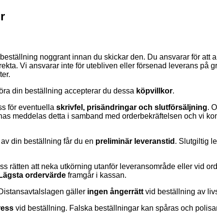
r
 beställning noggrant innan du skickar den. Du ansvarar för att 
rrekta. Vi ansvarar inte för utebliven eller försenad leverans på 
ter.
föra din beställning accepterar du dessa
köpvillkor
.
ss för eventuella
skrivfel, prisändringar och slutförsäljning
. 
nas meddelas detta i samband med orderbekräftelsen och vi kont
 av din beställning får du en
preliminär leveranstid
. Slutgiltig 
oss rätten att neka utkörning utanför leveransområde eller vid o
Lägsta ordervärde
framgår i kassan.
Distansavtalslagen gäller
ingen ångerrätt
vid beställning av li
ress
vid beställning. Falska beställningar kan spåras och polis