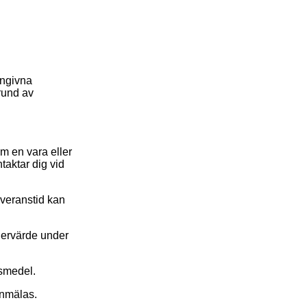
angivna
grund av
Om en vara eller
aktar dig vid
leveranstid kan
rdervärde under
vsmedel.
anmälas.