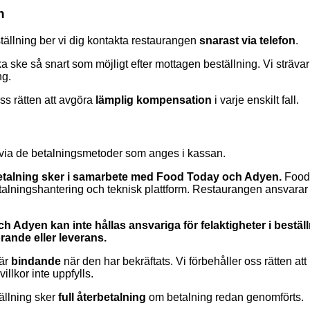
n
eställning ber vi dig kontakta restaurangen
snarast via telefon
.
 ske så snart som möjligt efter mottagen beställning. Vi strävar e
ng.
oss rätten att avgöra
lämplig kompensation
i varje enskilt fall.
 via de betalningsmetoder som anges i kassan.
etalning sker i samarbete med Food Today och Adyen.
Food
talningshantering och teknisk plattform. Restaurangen ansvarar f
 Adyen kan inte hållas ansvariga för felaktigheter i beställ
örande eller leverans.
 är
bindande
när den har bekräftats. Vi förbehåller oss rätten at
illkor inte uppfylls.
ällning sker
full återbetalning
om betalning redan genomförts.